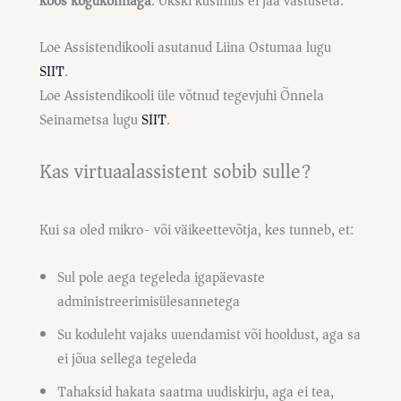
koos kogukonnaga
. Ükski küsimus ei jää vastuseta.
Loe Assistendikooli asutanud Liina Ostumaa lugu
SIIT
.
Loe Assistendikooli üle võtnud tegevjuhi Õnnela
Seinametsa lugu
SIIT
.
Kas virtuaalassistent sobib sulle?
Kui sa oled mikro- või väikeettevõtja, kes tunneb, et:
Sul pole aega tegeleda igapäevaste
administreerimisülesannetega
Su koduleht vajaks uuendamist või hooldust, aga sa
ei jõua sellega tegeleda
Tahaksid hakata saatma uudiskirju, aga ei tea,