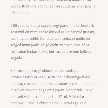
kodus. Kohtume Zoomi teel või suhtleme e-kirjade ja
sõnumitega.
Töö saab tehtud ja sageli isegi paremini kui kontoris,
sest mul on minu töökeskkond paika pandud just nii,
nagu mulle sobib. See tähendab seda, et mulle on
selged minu jaoks kõige efektiivsemad tööajad ja
määratud fookusblokid, kus ma ei lase end kellegil
segada.
Sobivuse all peangi silmas näiteks seda, et
virtuaalassistent saab ise valida ja kliendiga kokku
leppida, mis aegadel ta kättesaadav on. See tähendab,
et sul on rohkem aega oma päeva planeerida. Ei ole
otseselt vajadust töötada 8 – 17-ni. Võid teha
hommikul tööd ja õhtutundidel. Päeval aga käid