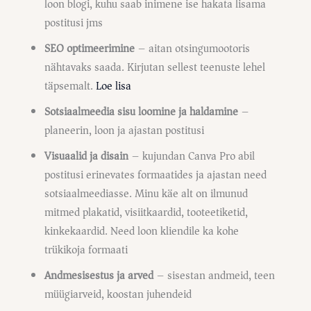
loon blogi, kuhu saab inimene ise hakata lisama
postitusi jms
SEO optimeerimine
– aitan otsingumootoris
nähtavaks saada. Kirjutan sellest teenuste lehel
täpsemalt.
Loe lisa
Sotsiaalmeedia sisu loomine ja haldamine
–
planeerin, loon ja ajastan postitusi
Visuaalid ja disain
– kujundan Canva Pro abil
postitusi erinevates formaatides ja ajastan need
sotsiaalmeediasse. Minu käe alt on ilmunud
mitmed plakatid, visiitkaardid, tooteetiketid,
kinkekaardid. Need loon kliendile ka kohe
trükikoja formaati
Andmesisestus ja arved
– sisestan andmeid, teen
müügiarveid, koostan juhendeid