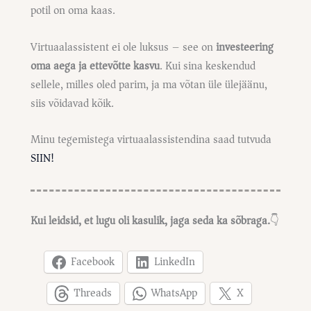
potil on oma kaas.
Virtuaalassistent ei ole luksus – see on
investeering
oma aega ja ettevõtte kasvu
. Kui sina keskendud
sellele, milles oled parim, ja ma võtan üle ülejäänu,
siis võidavad kõik.
Minu tegemistega virtuaalassistendina saad tutvuda
SIIN!
Kui leidsid, et lugu oli kasulik, jaga seda ka sõbraga.
👇
Facebook
LinkedIn
Threads
WhatsApp
X