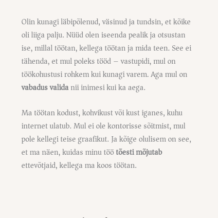
Olin kunagi läbipõlenud, väsinud ja tundsin, et kõike
oli liiga palju. Nüüd olen iseenda pealik ja otsustan
ise, millal töötan, kellega töötan ja mida teen. See ei
tähenda, et mul poleks tööd – vastupidi, mul on
töökohustusi rohkem kui kunagi varem. Aga mul on
vabadus valida
nii inimesi kui ka aega.
Ma töötan kodust, kohvikust või kust iganes, kuhu
internet ulatub. Mul ei ole kontorisse sõitmist, mul
pole kellegi teise graafikut. Ja kõige olulisem on see,
et ma näen, kuidas minu töö
tõesti mõjutab
ettevõtjaid, kellega ma koos töötan.