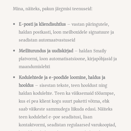
Mina, näiteks, pakun järgmisi teenuseid:
E-posti ja kliendisuhtlus
– vastan päringutele,
haldan postkasti, loon meilboxidele signatuure ja
seadistan automaatvastuseid
Meiliturundus ja uudiskirjad
– haldan Smaily
platvormi, loon automatisatsioone, kirjapõhjasid ja
maandumislehti
Kodulehtede ja e-poodide loomine, haldus ja
hooldus
– sisestan tekste, teen hooldust ning
haldan kodulehte. Teen ka väiksemaid tööampse,
kus ei pea klient kogu suurt paketti võtma, ehk
saab väikeste sammudega liikuda edasi. Näiteks
teen kodulehel e-poe seadistusi, lisan
kontaktvormi, seadistan regulaarsed varukoopiad,