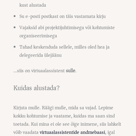
kust alustada
Su e-posti postkast on täis vastamata kirju
Vajaksid abi projektijuhtimisega või kohtumiste
organiseerimisega
Tahad keskenduda sellele, milles oled hea ja
delegeerida ülejäänu
…siis on virtuaalassistent
sulle
.
Kuidas alustada?
Kirjuta mulle. Räägi mulle, mida sa vajad. Lepime
kokku kohtumise ja vaatame, kuidas ma saan sind
toetada. Kui mina ei ole see õige inimene, siis lahkelt
võib vaadata
virtuaalassistentide andmebaasi
, igal