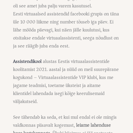
oli see amet juba palju varem kasutusel.
Eesti virtuaalsed assistendid facebooki grupis on täna
üle 10 000 liikme ning number tõuseb iga päev. Ei
lähe mööda päevagi, kui näen jälle kuulutusi, kus
otsitakse endale virtuaalassistenti, seega nõudlust on
ja see räägib juba enda eest.
Assistendikool
alustas Eestis virtuaalassistentide
koolitamist 2021. aastal ja nüüd on meil suurepärane
kogukond – Virtuaalassistentide VIP klubi, kus me
jagame teadmisi, toetame üksteist ja aitame
klientidel lahendada isegi kõige keerulisemaid
väljakutseid.
See tähendab ka seda, et kui mul endal ei ole mingis
valdkonnas piisavalt kogemust,
leiame lahenduse