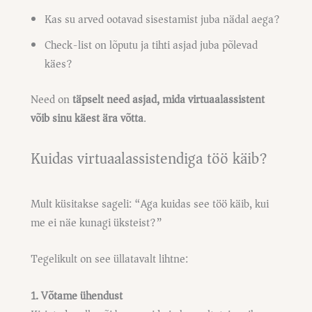
Kas su arved ootavad sisestamist juba nädal aega?
Check-list on lõputu ja tihti asjad juba põlevad
käes?
Need on
täpselt need asjad, mida virtuaalassistent
võib sinu käest ära võtta
.
Kuidas virtuaalassistendiga töö käib?
Mult küsitakse sageli: “Aga kuidas see töö käib, kui
me ei näe kunagi üksteist?”
Tegelikult on see üllatavalt lihtne:
1. Võtame ühendust