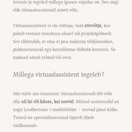
trennis ja tegeled millega iganes vajadus on. See ongi
ehk virtuaalassistendi ameti võlu.
Virtuaalassistent ei ole töötaja, vaid
ettevõtja
, kes
pakub teenust tunnitasu alusel või projektipõhiselt.
See tähendab, et sina ei pea maksma tööjõumakse,
puhkusetasusid ega korraldama töökoht kontoris. Sa
maksad ainult tehtud töö eest.
Millega virtuaalassistent tegeleb?
Siin tuleb aus tunnistus: virtuaalassistendi töö võib
olla
nii lai või kitsas, kui soovid
. Mõned assistendid on
nagu Leatherman-i multitööriist – teevad pisut kõike.
Teised on spetsialiseerunud täpselt ühele
valdkonnale.