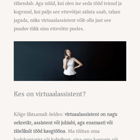
tähendab. Aga nüüd, kui olen ise seda tööd teinud ja
kogenud, kui palju see ettevõtjat aidata saab, tahan
jagada, miks virtuaalassistent võib olla just see
puuduv tükk sinu ettevõtte pusles.
Kes on virtuaalassistent?
Kõige lihtsamalt öeldes:
virtuaalassistent on nagu
sekretär, assistent või juhiabi, aga enamasti või
täielikult tööd kaugtööna
. Ma töötan oma
kodukontorist või kohvikust, sina oma kontoris või