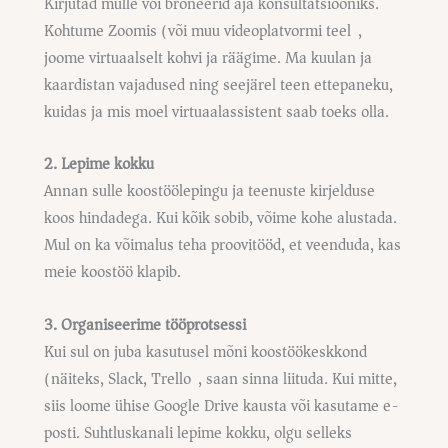
Kirjutad mulle või broneerid aja konsultatsiooniks.
Kohtume Zoomis (või muu videoplatvormi teel),
joome virtuaalselt kohvi ja räägime. Ma kuulan ja
kaardistan vajadused ning seejärel teen ettepaneku,
kuidas ja mis moel virtuaalassistent saab toeks olla.
2. Lepime kokku
Annan sulle koostöölepingu ja teenuste kirjelduse
koos hindadega. Kui kõik sobib, võime kohe alustada.
Mul on ka võimalus teha proovitööd, et veenduda, kas
meie koostöö klapib.
3. Organiseerime tööprotsessi
Kui sul on juba kasutusel mõni koostöökeskkond
(näiteks, Slack, Trello), saan sinna liituda. Kui mitte,
siis loome ühise Google Drive kausta või kasutame e-
posti. Suhtluskanali lepime kokku, olgu selleks