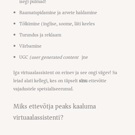
isegi pulmad!)
Raamatupidamine ja arvete haldamine
Tõlkimine (inglise, soome, läti keeles)
Turundus ja reklaam
Värbamine
UGC
(user generated content)
jne
Iga virtuaalassistent on erinev ja see ongi vägev! Sa
leiad alati kellegi, kes on täpselt
sinu
ettevõtte
vajadustele spetsialiseerunud.
Miks ettevõtja peaks kaaluma
virtuaalassistenti?