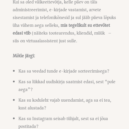
Kui sa oled väikeettevõtja, kelle päev on täis
administreerimist, e-kirjade vastamist, arvete
sisestamist ja telefonikõnesid ja sul jääb päeva lõpuks
üha vähem aega selleks,
mis tegelikult su ettevõtet
edasi viib
(näiteks tootearendus, kliendid, müük) –
siis on virtuaalassistent just sulle.
Mõtle järgi:
Kas sa veedad tunde e-kirjade sorteerimisega?
Kas sa lükkad uudiskirja saatmist edasi, sest “pole
aega”?
Kas su koduleht vajab uuendamist, aga sa ei tea,
kust alustada?
Kas su Instagram seisab tühjalt, sest sa ei jõua
postitada?