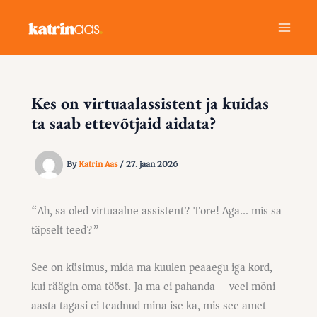
Skip
to
content
Kes on virtuaalassistent ja kuidas
ta saab ettevõtjaid aidata?
By
Katrin Aas
/
27. jaan 2026
“Ah, sa oled virtuaalne assistent? Tore! Aga… mis sa
täpselt teed?”
See on küsimus, mida ma kuulen peaaegu iga kord,
kui räägin oma tööst. Ja ma ei pahanda – veel mõni
aasta tagasi ei teadnud mina ise ka, mis see amet