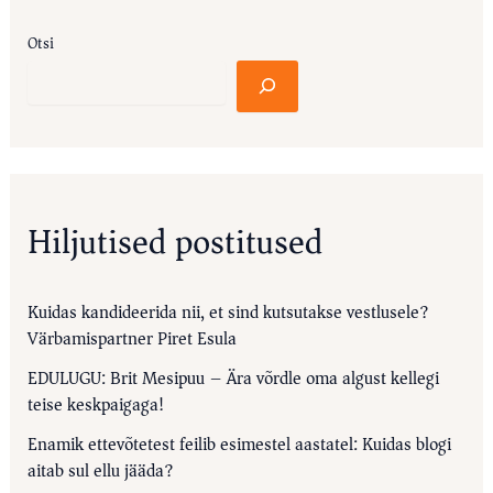
Otsi
Hiljutised postitused
Kuidas kandideerida nii, et sind kutsutakse vestlusele?
Värbamispartner Piret Esula
EDULUGU: Brit Mesipuu – Ära võrdle oma algust kellegi
teise keskpaigaga!
Enamik ettevõtetest feilib esimestel aastatel: Kuidas blogi
aitab sul ellu jääda?