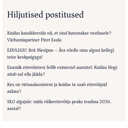
Hiljutised postitused
Kuidas kandideerida nii, et sind kutsutakse vestlusele?
Värbamispartner Piret Esula
EDULUGU: Brit Mesipuu – Ära võrdle oma algust kellegi
teise keskpaigaga!
Enamik ettevõtetest feilib esimestel aastatel: Kuidas blogi
aitab sul ellu jääda?
Kes on virtuaalassistent ja kuidas ta saab ettevõtjaid
aidata?
SEO algajale: mida väikeettevõtja peaks teadma 2026.
aastal?