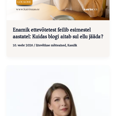
Enamik ettevõtetest feilib esimestel
aastatel: Kuidas blogi aitab sul ellu jääda?
10. veebr 2026
/
Ettevõtluse mõtteained
,
Kasulik