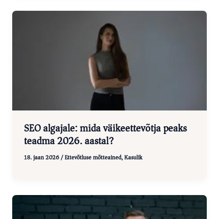
SEO algajale: mida väikeettevõtja peaks
teadma 2026. aastal?
18. jaan 2026
/
Ettevõtluse mõtteained
,
Kasulik